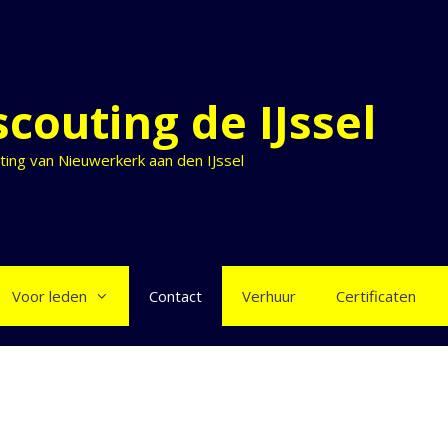
couting de IJssel
ing van Nieuwerkerk aan den IJssel
Voor leden
Contact
Verhuur
Certificaten