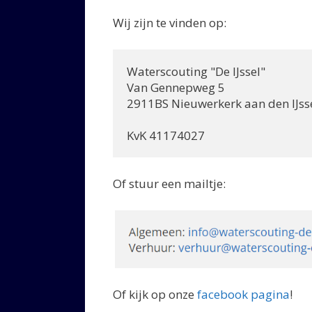
Wij zijn te vinden op:
Waterscouting "De IJssel"

Van Gennepweg 5

2911BS Nieuwerkerk aan den IJsse
KvK 41174027
Of stuur een mailtje:
Of kijk op onze
facebook pagina
!